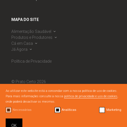
MAPA DO SITE
Alimentação Saudável
Produtos e Produtores
Dieta Mediterrânica
Cá em Casa
Roda da Alimentação Mediterrânica
Banco de Produtores
Já Agora
Observatório de Segurança Alimentar
Calendário Sazonal
Receitas
PNAES
Mercados
Ementas Semanais
Notícias
Política de Privacidade
RNAES
Cabazes Alimentares
Listagem de Dicas
Eventos
RNAES
Boas Práticas DM
Semáforo Nutricional
Materiais Literacia Alimentar
© Prato Certo 2026
Todos os direitos reservados.
Ao utilizar este website está a concondar com a nossa política de uso de cookies.
Para mais informações consulte a nossa
política de privacidade e uso de cookies
,
By
bluesoft.pt
/
Nuts Branding
onde poderá desactivar os mesmos.
Necessárias
Analíticas
Marketing
OK