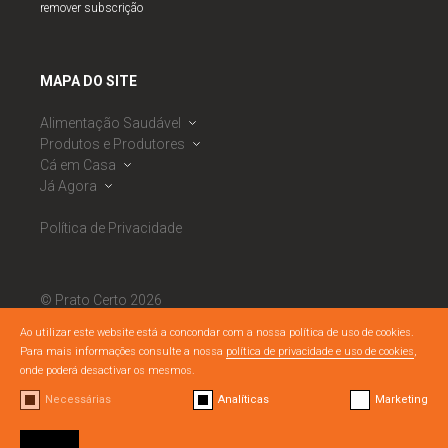
remover subscrição
MAPA DO SITE
Alimentação Saudável
Produtos e Produtores
Dieta Mediterrânica
Cá em Casa
Roda da Alimentação Mediterrânica
Banco de Produtores
Já Agora
Observatório de Segurança Alimentar
Calendário Sazonal
Receitas
PNAES
Mercados
Ementas Semanais
Notícias
Política de Privacidade
RNAES
Cabazes Alimentares
Listagem de Dicas
Eventos
RNAES
Boas Práticas DM
Semáforo Nutricional
Materiais Literacia Alimentar
© Prato Certo 2026
Todos os direitos reservados.
Ao utilizar este website está a concondar com a nossa política de uso de cookies.
Para mais informações consulte a nossa
política de privacidade e uso de cookies
,
By
bluesoft.pt
/
Nuts Branding
onde poderá desactivar os mesmos.
Necessárias
Analíticas
Marketing