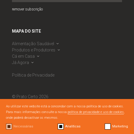
remover subscrição
MAPA DO SITE
Alimentação Saudável
Produtos e Produtores
Dieta Mediterrânica
Cá em Casa
Roda da Alimentação Mediterrânica
Banco de Produtores
Já Agora
Observatório de Segurança Alimentar
Calendário Sazonal
Receitas
PNAES
Mercados
Ementas Semanais
Notícias
Política de Privacidade
RNAES
Cabazes Alimentares
Listagem de Dicas
Eventos
RNAES
Boas Práticas DM
Semáforo Nutricional
Materiais Literacia Alimentar
© Prato Certo 2026
Todos os direitos reservados.
Ao utilizar este website está a concondar com a nossa política de uso de cookies.
Para mais informações consulte a nossa
política de privacidade e uso de cookies
,
By
bluesoft.pt
/
Nuts Branding
onde poderá desactivar os mesmos.
Necessárias
Analíticas
Marketing