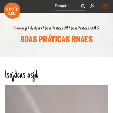
Homepage
/
Já Agora
/
Boas Práticas DM
/
Boas Práticas RNAES
BOAS PRÁTICAS RNAES
lsajdcas asjd