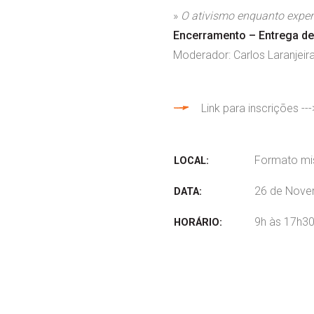
»
O ativismo enquanto experi
Encerramento – Entrega d
Moderador: Carlos Laranjei
Link para inscrições --
Formato mis
LOCAL:
26 de Nove
DATA:
9h às 17h3
HORÁRIO: