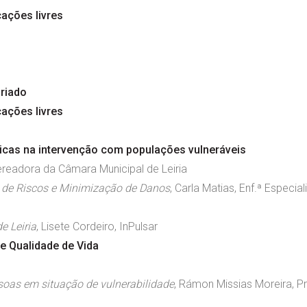
ações livres
ariado
ações livres
ticas na intervenção com populações vulneráveis
readora da Câmara Municipal de Leiria
 de Riscos e Minimização de Danos
, Carla Matias, Enf.ª Especia
e Leiria
, Lisete Cordeiro, InPulsar
 e Qualidade de Vida
soas em situação de vulnerabilidade
, Rámon Missias Moreira, 