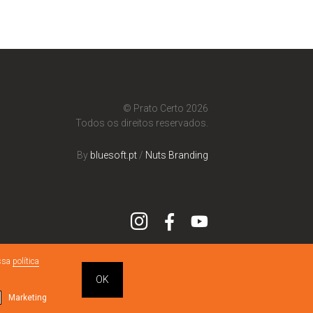
© Prato Certo 2026
Todos os direitos reservados.
By
bluesoft.pt
/
Nuts Branding
ossa
política
OK
Marketing