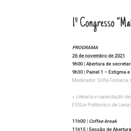
1º Congresso “Mai
PROGRAMA
26 de novembro de 2021
9h00 | Abertura de secreta
9h30 |
Painel 1 – Estigma 
Moderador: Sofia Fonseca, C
»
Literacia e capacitação da
ESSLei Politécnico de Leiri
11h00 |
Coffee-break
11h15 | Sessão de Abertur