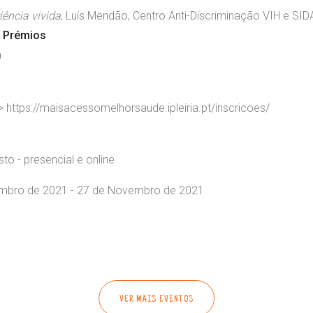
ência vivida
, Luís Mendão, Centro Anti-Discriminação VIH e SID
e Prémios
ra
-> https://maisacessomelhorsaude.ipleiria.pt/inscricoes/
to - presencial e online
mbro de 2021 - 27 de Novembro de 2021
0
VER MAIS EVENTOS