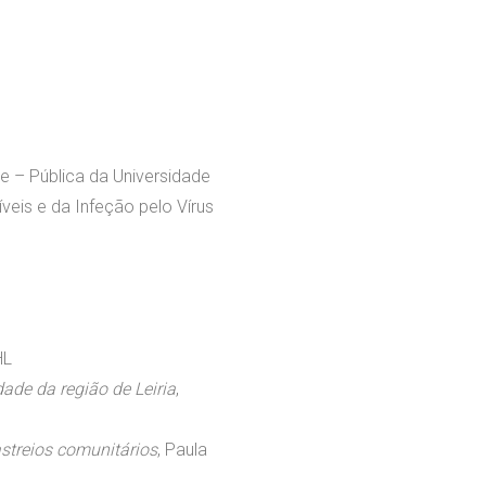
de – Pública da Universidade
veis e da Infeção pelo Vírus
CHL
ade da região de Leiria
,
astreios comunitários
, Paula