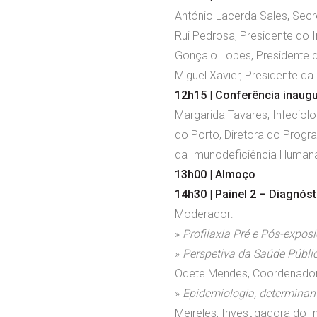
António Lacerda Sales, Secr
Rui Pedrosa, Presidente do In
Gonçalo Lopes, Presidente d
Miguel Xavier, Presidente d
12h15 | Conferência inaugu
Margarida Tavares, Infeciolo
do Porto, Diretora do Progra
da Imunodeficiência Human
13h00 | Almoço
14h30 |
Painel 2 – Diagnós
Moderador:
»
Profilaxia Pré e Pós-expos
»
Perspetiva da Saúde Públic
Odete Mendes, Coordenadora
»
Epidemiologia, determinant
Meireles, Investigadora do 