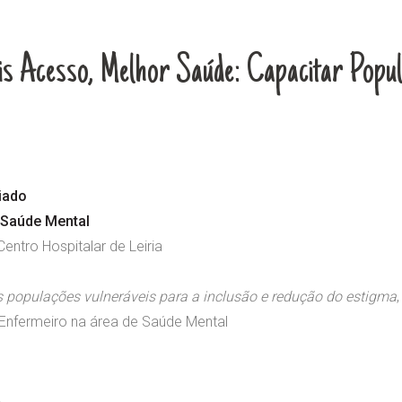
s Acesso, Melhor Saúde: Capacitar Popul
riado
e Saúde Mental
entro Hospitalar de Leiria
s populações vulneráveis para a inclusão e redução do estigma
a Enfermeiro na área de Saúde Mental
a