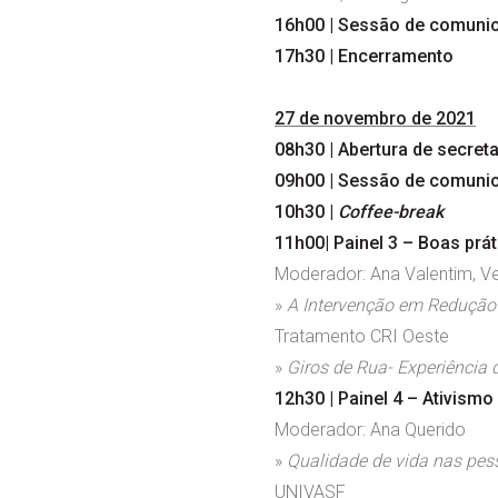
16h00 | Sessão de comunic
17h30 | Encerramento
27 de novembro de 2021
08h30 | Abertura de secret
09h00 | Sessão de comunic
10h30 |
Coffee-break
11h00| Painel 3 – Boas prá
Moderador: Ana Valentim, Ve
»
A Intervenção em Redução
Tratamento CRI Oeste
»
Giros de Rua- Experiência d
12h30 | Painel 4 – Ativismo
Moderador: Ana Querido
»
Qualidade de vida nas pes
UNIVASF