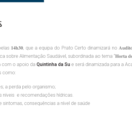
s
as 𝟏𝟒𝐡𝟑𝟎, que a equipa do Prato Certo dinamizará no 𝐀𝐮𝐝𝐢𝐭𝐨́𝐫𝐢𝐨 𝐝𝐨 
ática sobre Alimentação Saudável, subordinada ao tema “𝐇𝐨𝐫𝐭𝐚 𝐝𝐨𝐬 𝐓
a com o apoio da
Quintinha da Su
e será dinamizada para a Ac
s como:
s; a perda pelo organismo;
es níveis e recomendações hídricas.
 e sintomas, consequências a nível de saúde