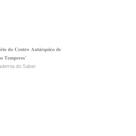
𝐞𝐧𝐭𝐫𝐨 𝐀𝐮𝐭𝐚́𝐫𝐪𝐮𝐢𝐜𝐨 𝐝𝐞
𝐞𝐦𝐩𝐞𝐫𝐨𝐬”
ademia do Saber.