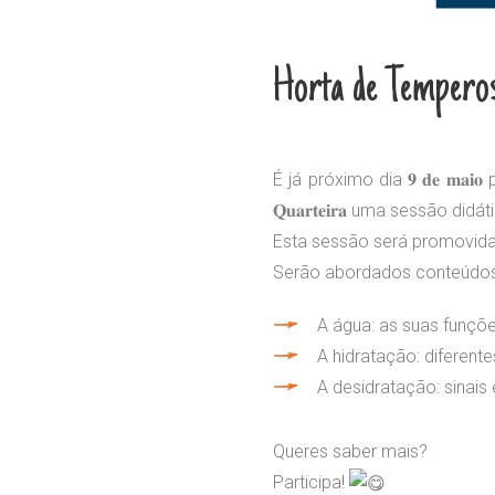
Horta de Tempero
É já próximo dia 𝟗 𝐝𝐞 𝐦𝐚𝐢𝐨 pel
𝐐𝐮𝐚𝐫𝐭𝐞𝐢𝐫𝐚 uma sessão did
Esta sessão será promovid
Serão abordados conteúdo
A água: as suas funçõe
A hidratação: diferent
A desidratação: sinais
Queres saber mais?
Participa!