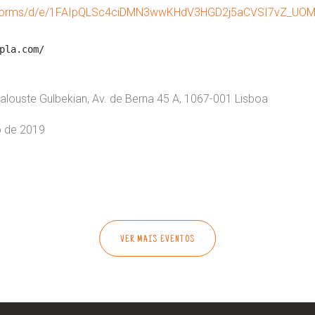
om/forms/d/e/1FAIpQLSc4ciDMN3wwKHdV3HGD2j5aCVSI7vZ_UO
pla.com/
louste Gulbekian, Av. de Berna 45 A, 1067-001 Lisboa
o de 2019
VER MAIS EVENTOS