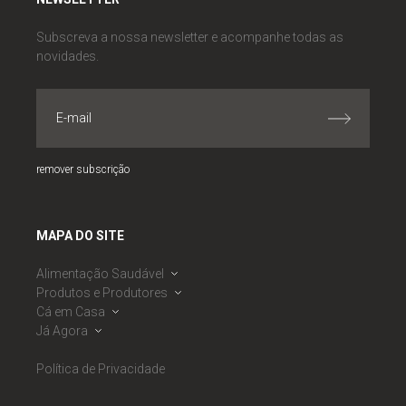
Subscreva a nossa newsletter e acompanhe todas as
novidades.
remover subscrição
MAPA DO SITE
Alimentação Saudável
Produtos e Produtores
Dieta Mediterrânica
Cá em Casa
Roda da Alimentação Mediterrânica
Banco de Produtores
Já Agora
Observatório de Segurança Alimentar
Calendário Sazonal
Receitas
PNAES
Mercados
Ementas Semanais
Notícias
Política de Privacidade
RNAES
Cabazes Alimentares
Listagem de Dicas
Eventos
RNAES
Boas Práticas DM