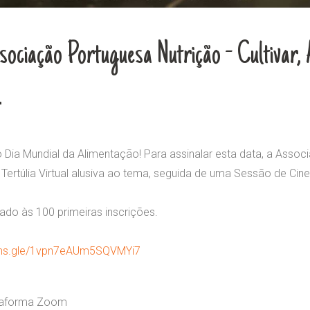
ssociação Portuguesa Nutrição - Cultivar, 
.
 o Dia Mundial da Alimentação! Para assinalar esta data, a Asso
 à Tertúlia Virtual alusiva ao tema, seguida de uma Sessão de 
tado às 100 primeiras inscrições.
orms.gle/1vpn7eAUm5SQVMYi7
ataforma Zoom