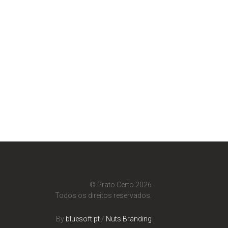
© Prato Certo 2026
Todos os direitos reservados.
By
bluesoft.pt
/
Nuts Branding