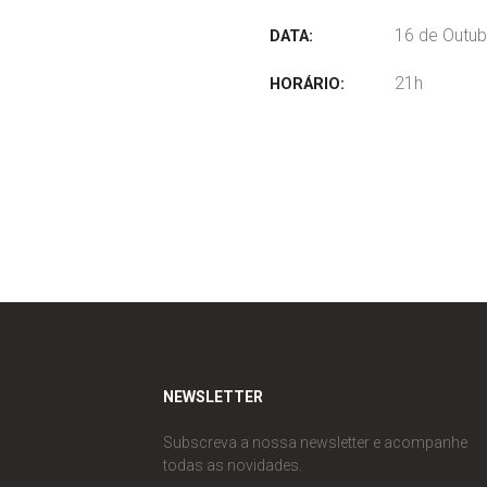
16 de Outub
DATA:
21h
HORÁRIO:
NEWSLETTER
Subscreva a nossa newsletter e acompanhe
todas as novidades.