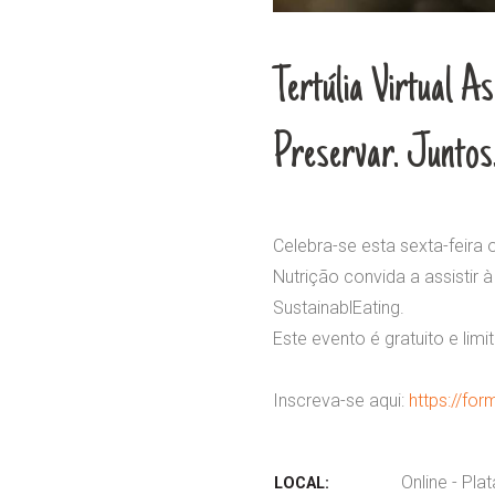
Tertúlia Virtual A
Preservar. Juntos
Celebra-se esta sexta-feira
Nutrição convida a assistir
SustainablEating.
Este evento é gratuito e limi
Inscreva-se aqui:
https://f
Online - Pl
LOCAL: