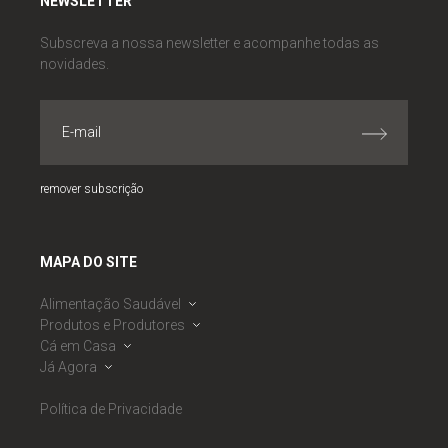
NEWSLETTER
Subscreva a nossa newsletter e acompanhe todas as
novidades.
remover subscrição
MAPA DO SITE
Alimentação Saudável
Produtos e Produtores
Dieta Mediterrânica
Cá em Casa
Roda da Alimentação Mediterrânica
Banco de Produtores
Já Agora
Observatório de Segurança Alimentar
Calendário Sazonal
Receitas
PNAES
Mercados
Ementas Semanais
Notícias
Política de Privacidade
RNAES
Cabazes Alimentares
Listagem de Dicas
Eventos
RNAES
Boas Práticas DM