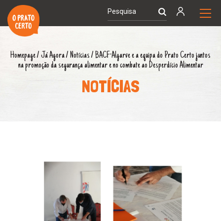
Homepage
/
Já Agora
/
Notícias
/
BACF-Algarve e a equipa do Prato Certo juntos
na promoção da segurança alimentar e no combate ao Desperdício Alimentar
NOTÍCIAS