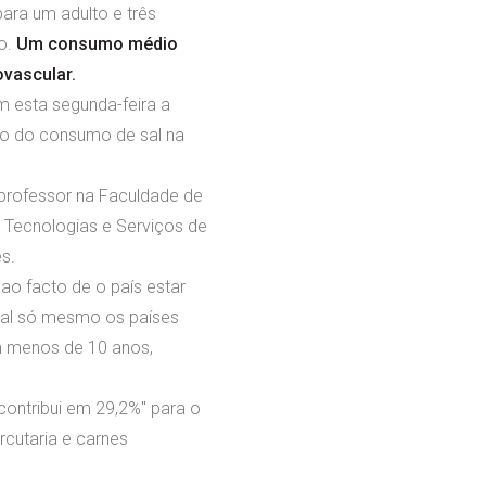
ara um adulto e três
o.
Um consumo médio
ovascular.
m esta segunda-feira a
cto do consumo de sal na
 professor na Faculdade de
 Tecnologias e Serviços de
s.
 ao facto de o país estar
ugal só mesmo os países
om menos de 10 anos,
ontribui em 29,2%" para o
rcutaria e carnes