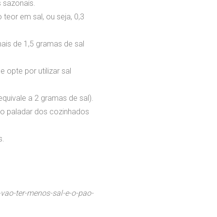
s sazonais.
eor em sal, ou seja, 0,3
mais de 1,5 gramas de sal
opte por utilizar sal
quivale a 2 gramas de sal).
r o paladar dos cozinhados
s.
-vao-ter-menos-sal-e-o-pao-