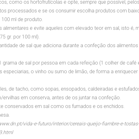
escos, como os hortofrutícolas e opte, sempre que possível, pelo
tos processados e se os consumir escolha produtos com baixo t
u 100 ml de produto.
s alimentares e evite aqueles com elevado teor em sal, isto é, 
75 gr. por 100 ml).
ntidade de sal que adiciona durante a confeção dos alimentos e 
1 grama de sal por pessoa em cada refeição (1 colher de café e
as especiarias, o vinho ou sumo de limão, de forma a enriquece
mples, de tacho, como sopas, ensopados, caldeiradas e estufado
ão/ervilhas em conserva, antes de os juntar na confeção.
ente conservados em sal como os fumados e os enchidos.
mesa.
ww.dn.pt/vida-e-futuro/interior/cereais-queijo-fiambre-e-tostas
3.html