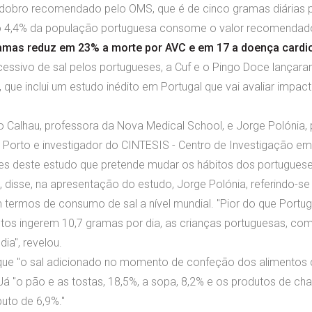
dobro recomendado pelo OMS, que é de cinco gramas diárias p
Só 4,4% da população portuguesa consome o valor recomendad
 gramas reduz em 23% a morte por AVC e em 17 a doença cardi
essivo de sal pelos portugueses, a Cuf e o Pingo Doce lançara
 que inclui um estudo inédito em Portugal que vai avaliar impa
 Calhau, professora da Nova Medical School, e Jorge Polónia,
 Porto e investigador do CINTESIS - Centro de Investigação em
s deste estudo que pretende mudar os hábitos dos portuguese
, disse, na apresentação do estudo, Jorge Polónia, referindo-se
 termos de consumo de sal a nível mundial. "Pior do que Port
adultos ingerem 10,7 gramas por dia, as crianças portuguesas, c
a", revelou.
que "o sal adicionado no momento de confeção dos alimentos c
á "o pão e as tostas, 18,5%, a sopa, 8,2% e os produtos de cha
uto de 6,9%."