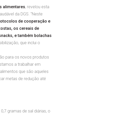
s alimentares
, revelou esta
audável da DGS. "Neste
rotocolos de cooperação e
tostas, os cereais de
s snacks, e também bolachas
ilização, que inclui o
ção para os novos produtos
estamos a trabalhar em
de alimentos que são aqueles
icar metas de redução até
7 gramas de sal diárias, o