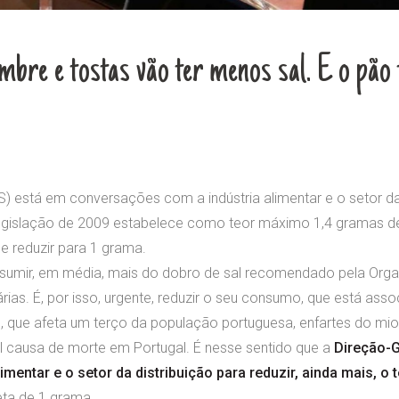
iambre e tostas vão ter menos sal. E o pã
) está em conversações com a indústria alimentar e o setor da 
 legislação de 2009 estabelece como teor máximo 1,4 gramas d
e reduzir para 1 grama.
sumir, em média, mais do dobro de sal recomendado pela Orga
rias. É, por isso, urgente, reduzir o seu consumo, que está a
o, que afeta um terço da população portuguesa, enfartes do mio
pal causa de morte em Portugal. É nesse sentido que a
Direção-G
limentar e o setor da distribuição para reduzir, ainda mais, o 
ta de 1 grama.