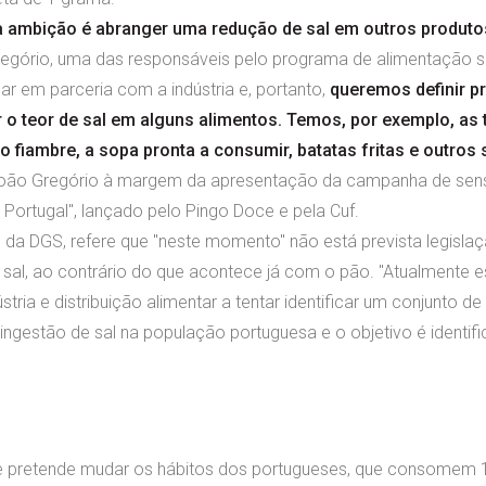
a ambição é abranger uma redução de sal em outros produto
regório, uma das responsáveis pelo programa de alimentação s
 em parceria com a indústria e, portanto,
queremos definir p
r o teor de sal em alguns alimentos. Temos, por exemplo, as 
o fiambre, a sopa pronta a consumir, batatas fritas e outro
João Gregório à margem da apresentação da campanha de sensib
 Portugal", lançado pelo Pingo Doce e pela Cuf.
 da DGS, refere que "neste momento" não está prevista legisla
 sal, ao contrário do que acontece já com o pão. "Atualmente 
stria e distribuição alimentar a tentar identificar um conjunto 
ingestão de sal na população portuguesa e o objetivo é identif
 pretende mudar os hábitos dos portugueses, que consomem 10,