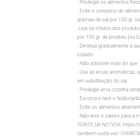
. Privilegie os alimentos fr
. Evite o consumo de alimen
gramas de sal por 100 gr. o
.Leia os rótulos dos produto
por 100 gr. de produto (ou 0,
. Diminua gradualmente a qua
iodado.
. Não adicione mais do que 
. Use as ervas aromáticas, 
em substituição do sal.
. Privilegie uma cozinha si
. Escorra e lave o feijão/gr
. Evite os alimentos altam
. Não leve o saleiro para a 
FONTE DA NOTICIA: https://w
tambem-outra-vez-1049874