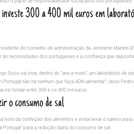
ndo o papel de responsabilidade social junto dos portugueses.
investe 300 a 400 mil euros em laborat
esidente do conselho de administração da Jerónimo Martins (Pi
r às necessidades dos portugueses e à confiança que deposit
go Doce vai criar, dentro de "ano e meio", um laboratório de ra
Em Portugal não há nenhum que faça ADN alimentar", disse Pedr
ue irá rondar entre 300 e os 400 mil euros.
zir o consumo de sal
a hora da confeção dos alimentos e evitar levar o saleiro par
al Portugal" para a redução diária do consumo de sal.