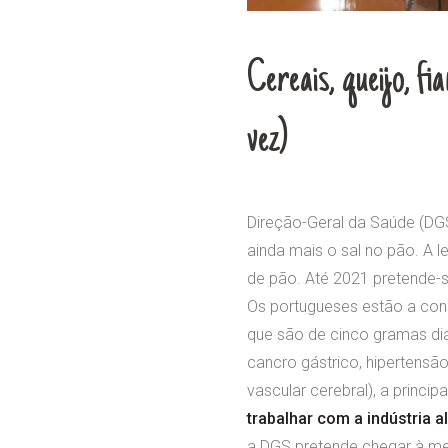
Cereais, queijo, f
vez)
Direção-Geral da Saúde (DGS
ainda mais o sal no pão. A
de pão. Até 2021 pretende-s
Os portugueses estão a con
que são de cinco gramas diá
cancro gástrico, hipertensã
vascular cerebral), a princi
trabalhar com a indústria a
a DGS pretende chegar à me