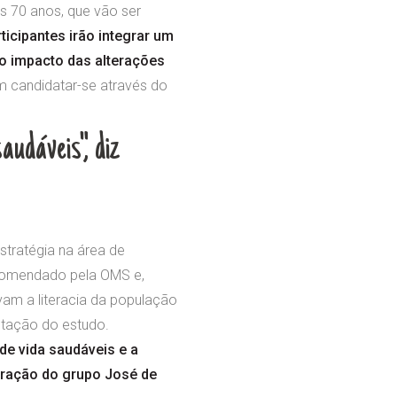
os 70 anos, que vão ser
ticipantes irão integrar um
o impacto das alterações
m candidatar-se através do
udáveis", diz
stratégia na área de
comendado pela OMS e,
am a literacia da população
ntação do estudo.
e vida saudáveis e a
tração do grupo José de