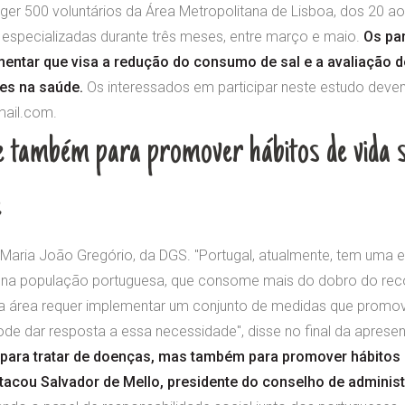
nger 500 voluntários da Área Metropolitana de Lisboa, dos 20 a
specializadas durante três meses, entre março e maio.
Os par
entar que visa a redução do consumo de sal e a avaliação d
es na saúde.
Os interessados em participar neste estudo deve
ail.com.
 também para promover hábitos de vida sa
e
r Maria João Gregório, da DGS. "Portugal, atualmente, tem uma e
 na população portuguesa, que consome mais do dobro do re
sta área requer implementar um conjunto de medidas que promov
ode dar resposta a essa necessidade", disse no final da aprese
para tratar de doenças, mas também para promover hábitos d
tacou Salvador de Mello, presidente do conselho de adminis