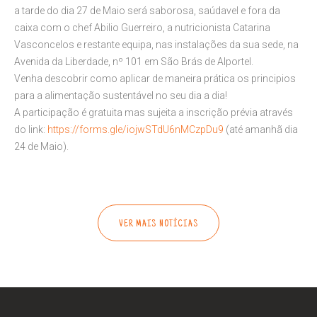
a tarde do dia 27 de Maio será saborosa, saúdavel e fora da
caixa com o chef Abilio Guerreiro, a nutricionista Catarina
Vasconcelos e restante equipa, nas instalações da sua sede, na
Avenida da Liberdade, nº 101 em São Brás de Alportel.
Venha descobrir como aplicar de maneira prática os principios
para a alimentação sustentável no seu dia a dia!
A participação é gratuita mas sujeita a inscrição prévia através
do link:
https://forms.gle/iojwSTdU6nMCzpDu9
(até amanhã dia
24 de Maio).
VER MAIS NOTÍCIAS