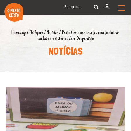
Homepage
/
Já Agora
/
Notícias
/
Prato Certo nas escolas com lancheiras
saudáveis e histórias Zero Desperdício
NOTÍCIAS