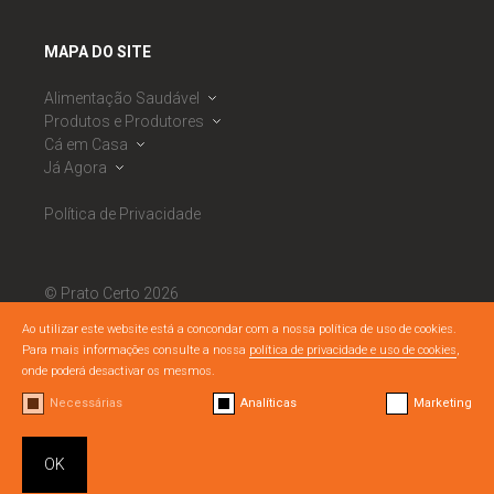
MAPA DO SITE
Alimentação Saudável
Produtos e Produtores
Dieta Mediterrânica
Cá em Casa
Roda da Alimentação Mediterrânica
Banco de Produtores
Já Agora
Observatório de Segurança Alimentar
Calendário Sazonal
Receitas
PNAES
Mercados
Ementas Semanais
Notícias
Política de Privacidade
RNAES
Cabazes Alimentares
Listagem de Dicas
Eventos
RNAES
Boas Práticas DM
Semáforo Nutricional
Materiais Literacia Alimentar
© Prato Certo 2026
Todos os direitos reservados.
Ao utilizar este website está a concondar com a nossa política de uso de cookies.
Para mais informações consulte a nossa
política de privacidade e uso de cookies
,
By
bluesoft.pt
/
Nuts Branding
onde poderá desactivar os mesmos.
Necessárias
Analíticas
Marketing
OK