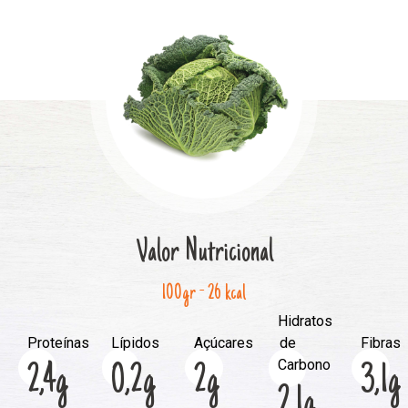
Valor Nutricional
100gr - 26 kcal
Hidratos
Proteínas
Lípidos
Açúcares
de
Fibras
Carbono
2,4g
0,2g
2g
3,1g
2,1g