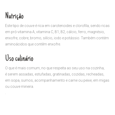
Nutrição
Este tipo de couve é rica em carotenoides e clorofila, sendo ricas
em pró-vitamina A, vitamina C, B1, B2, cálcio, ferro, magnésio,
enxofre, cobre, bromo, silício, iodo e potássio. Também contém
aminoácidos que contêm enxofre.
Uso culinário
O que é mais comum, no que respeita ao seu uso na cozinha,
é serem assadas, estufadas, gratinadas, cozidas, recheadas,
em sopa, sumos, acompanhamento e carne ou peixe, em migas
ou couve mineira.
.