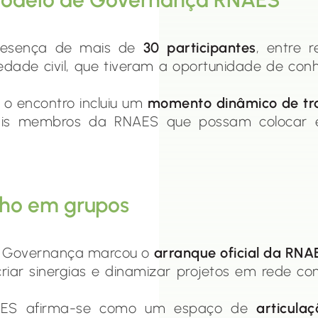
resença de mais de
30 participantes
, entre 
iedade civil, que tiveram a oportunidade de conh
 o encontro incluiu um
momento dinâmico de tr
iais membros da RNAES que possam colocar e
ho em grupos
e Governança marcou o
arranque oficial da RNA
 criar sinergias e dinamizar projetos em rede c
RNAES afirma-se como um espaço de
articula