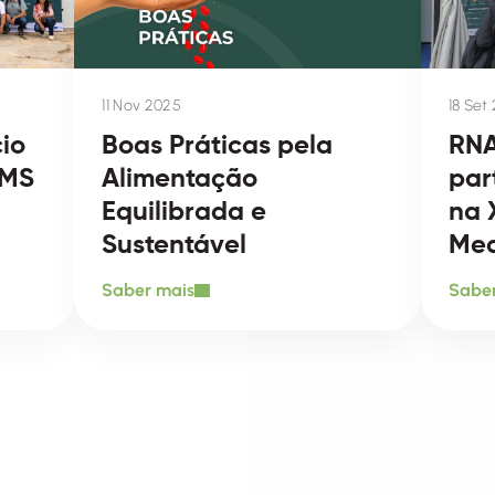
11 Nov 2025
18 Set
io
Boas Práticas pela
RNA
RMS
Alimentação
par
Equilibrada e
na 
Sustentável
Med
Saber mais
Saber