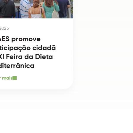
 2025
ES promove
ticipação cidadã
XI Feira da Dieta
iterrânica
 mais