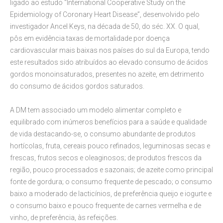
ligado ao estudo “International Cooperative Study on the
Epidemiology of Coronary Heart Disease”, desenvolvido pelo
investigador Ancel Keys, na década de 50, do séc. XX. O qual,
pôs em evidência taxas de mortalidade por doença
cardiovascular mais baixas nos países do sul da Europa, tendo
este resultados sido atribuídos ao elevado consumo de ácidos
gordos monoinsaturados, presentes no azeite, em detrimento
do consumo de ácidos gordos saturados.
A DM tem associado um modelo alimentar completo e
equilibrado com inúmeros benefícios para a saúde e qualidade
de vida destacando-se, o consumo abundante de produtos
hortícolas, fruta, cereais pouco refinados, leguminosas secas e
frescas, frutos secos e oleaginosos; de produtos frescos da
região, pouco processados e sazonais; de azeite como principal
fonte de gordura; o consumo frequente de pescado; o consumo
baixo a moderado de lacticínios, de preferência queijo e iogurte e
o consumo baixo e pouco frequente de carnes vermelha e de
vinho, de preferência, às refeições.