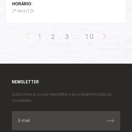
HORÁRIO:
2ª feira |12h
1
2
3
...
10
NEWSLETTER
Subscreva a nossa newsletter e acompanhe todas as
novidades.