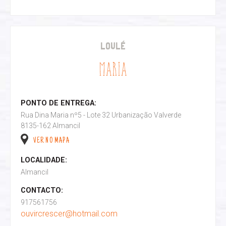
LOULÉ
MARIA
PONTO DE ENTREGA:
Rua Dina Maria nº5 - Lote 32 Urbanização Valverde
8135-162 Almancil
VER NO MAPA
LOCALIDADE:
Almancil
CONTACTO:
917561756
ouvircrescer@hotmail.com