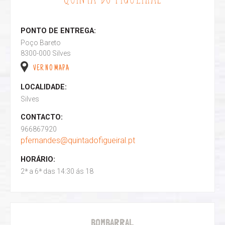
PONTO DE ENTREGA:
Poço Bareto
8300-000 Silves
VER NO MAPA
LOCALIDADE:
Silves
CONTACTO:
966867920
pfernandes@quintadofigueiral.pt
HORÁRIO:
2ª a 6ª das 14:30 ás 18
BOMBARRAL