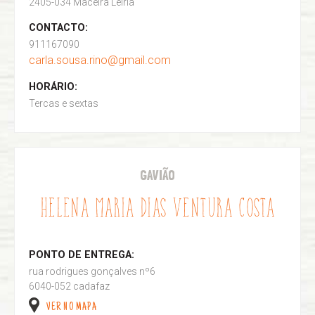
2405-034 Maceira Leiria
CONTACTO:
911167090
carla.sousa.rino@gmail.com
HORÁRIO:
Tercas e sextas
GAVIÃO
HELENA MARIA DIAS VENTURA COSTA
PONTO DE ENTREGA:
rua rodrigues gonçalves nº6
6040-052 cadafaz
VER NO MAPA