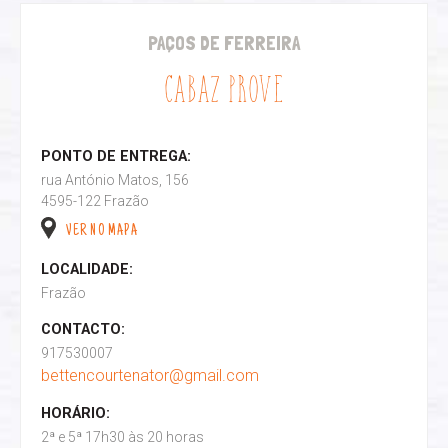
PAÇOS DE FERREIRA
CABAZ PROVE
PONTO DE ENTREGA:
rua António Matos, 156
4595-122 Frazão
VER NO MAPA
LOCALIDADE:
Frazão
CONTACTO:
917530007
bettencourtenator@gmail.com
HORÁRIO:
2ª e 5ª 17h30 às 20 horas