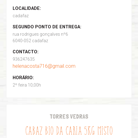
LOCALIDADE:
cadafaz
SEGUNDO PONTO DE ENTREGA:
rua rodrigues gonçalves nº6
6040-052 cadafaz
CONTACTO:
936247635
helenacosta716@gmail.com
HORÁRIO:
2º feira 10;00h
TORRES VEDRAS
CABAZ BIO DA CARIA 5KG MISTO