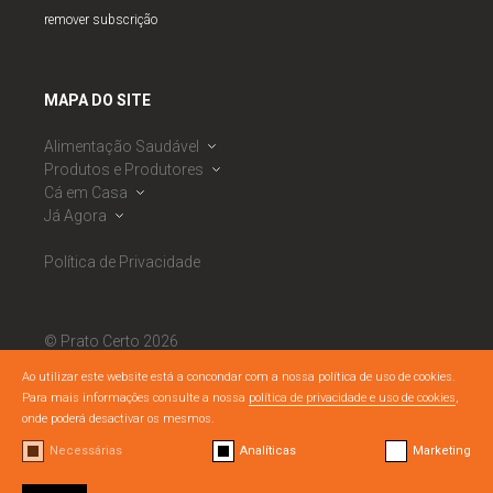
remover subscrição
MAPA DO SITE
Alimentação Saudável
Produtos e Produtores
Dieta Mediterrânica
Cá em Casa
Roda da Alimentação Mediterrânica
Banco de Produtores
Já Agora
Observatório de Segurança Alimentar
Calendário Sazonal
Receitas
PNAES
Mercados
Ementas Semanais
Notícias
Política de Privacidade
RNAES
Cabazes Alimentares
Listagem de Dicas
Eventos
RNAES
Boas Práticas DM
Semáforo Nutricional
Materiais Literacia Alimentar
© Prato Certo 2026
Todos os direitos reservados.
Ao utilizar este website está a concondar com a nossa política de uso de cookies.
Para mais informações consulte a nossa
política de privacidade e uso de cookies
,
By
bluesoft.pt
/
Nuts Branding
onde poderá desactivar os mesmos.
Necessárias
Analíticas
Marketing