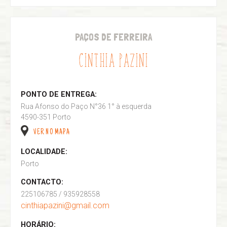
PAÇOS DE FERREIRA
CINTHIA PAZINI
PONTO DE ENTREGA:
Rua Afonso do Paço N°36 1° à esquerda
4590-351 Porto
VER NO MAPA
LOCALIDADE:
Porto
CONTACTO:
225106785 / 935928558
cinthiapazini@gmail.com
HORÁRIO: