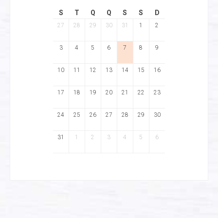
S
T
Q
Q
S
S
D
27
28
29
30
31
1
2
3
4
5
6
7
8
9
10
11
12
13
14
15
16
17
18
19
20
21
22
23
24
25
26
27
28
29
30
31
1
2
3
4
5
6