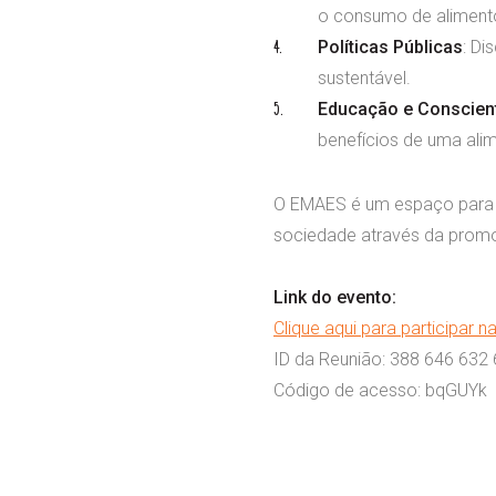
o consumo de alimento
Políticas Públicas
: Di
sustentável.
Educação e Conscien
benefícios de uma alim
O EMAES é um espaço para tr
sociedade através da promo
Link do evento:
Clique aqui para participar n
ID da Reunião: 388 646 632
Código de acesso: bqGUYk