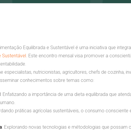
imentação Equilibrada e Sustentável é uma iniciativa que integr
e Sustentável
. Este encontro mensal visa promover a conscient
entabilidade.
e especialistas, nutricionistas, agricultores, chefs de cozinha, i
 disseminar conhecimentos sobre temas como:
l
: Enfatizando a importância de uma dieta equilibrada que aten
 humano.
rdando práticas agrícolas sustentáveis, o consumo consciente 
a
: Explorando novas tecnologias e métodologias que possam co