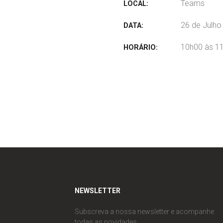
Teams
LOCAL:
26 de Julho
DATA:
10h00 às 1
HORÁRIO:
NEWSLETTER
Subscreva a nossa newsletter e acompanhe
todas as novidades.