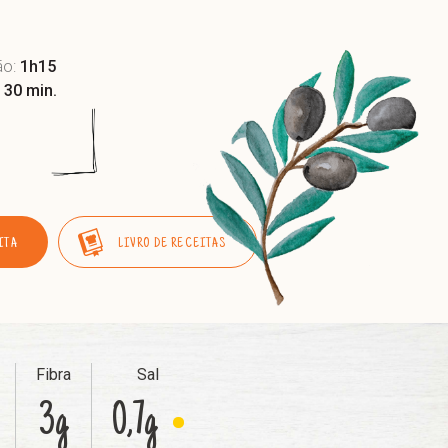
ão:
1h15
:
30 min.
ITA
LIVRO DE RECEITAS
Fibra
Sal
3g
0,7g