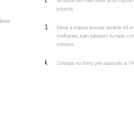
Amasse bem até obter uma massa h
poucos.
delas
Deixe a massa levedar durante 45 mi
molhadas, num tabuleiro forrado com
minutos.
Coloque no forno pré-aquecido a 19