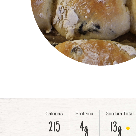
Calorias
Proteína
Gordura Total
215
4g
13g