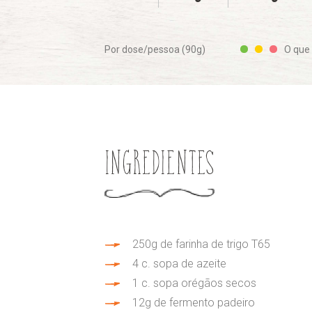
Por dose/pessoa (90g)
O que 
Ingredientes
250g de farinha de trigo T65
4 c. sopa de azeite
1 c. sopa orégãos secos
12g de fermento padeiro