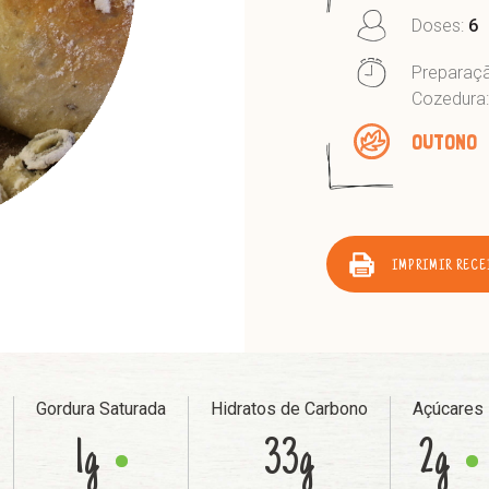
Doses:
6
Preparaç
Cozedura
OUTONO
IMPRIMIR RECE
Gordura Saturada
Hidratos de Carbono
Açúcares
1g
33g
2g