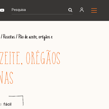
/
Receitas
/
Pão de azeite, orégãos e
ZEITE, ORÉGÃOS
NAS
e:
fácil