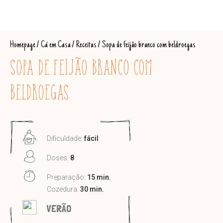
Homepage
/
Cá em Casa
/
Receitas
/
Sopa de feijão branco com beldroegas
SOPA DE FEIJÃO BRANCO COM
BELDROEGAS
Dificuldade:
fácil
Doses:
8
Preparação:
15 min.
Cozedura:
30 min.
VERÃO