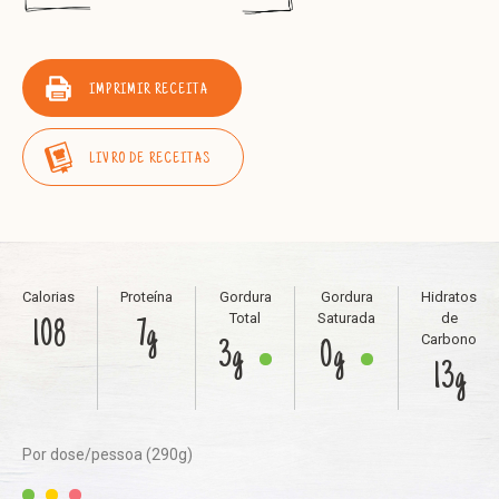
IMPRIMIR RECEITA
LIVRO DE RECEITAS
Calorias
Proteína
Gordura
Gordura
Hidratos
Total
Saturada
de
108
7g
Carbono
3g
0g
13g
Por dose/pessoa (290g)