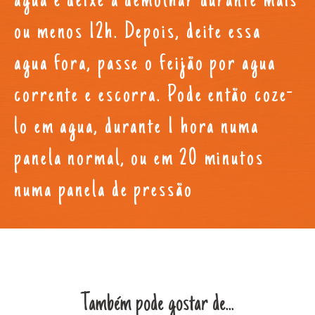
agua e deixe a demolhar durante mais
ou menos 12h. Depois, deite essa
agua fora, passe o feijão por agua
corrente e escorra. Pode então coze-
lo em agua, durante 1 hora numa
panela normal, ou em 20 minutos
numa panela de pressão
Também pode gostar de...