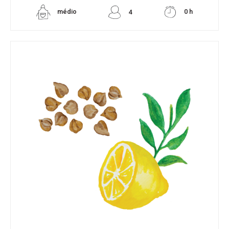
médio
0 h
4