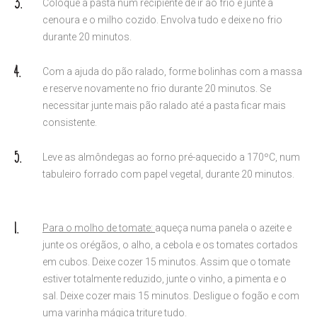
Coloque a pasta num recipiente de ir ao frio e junte a
cenoura e o milho cozido. Envolva tudo e deixe no frio
durante 20 minutos.
Com a ajuda do pão ralado, forme bolinhas com a massa
e reserve novamente no frio durante 20 minutos. Se
necessitar junte mais pão ralado até a pasta ficar mais
consistente.
Leve as almôndegas ao forno pré-aquecido a 170ºC, num
tabuleiro forrado com papel vegetal, durante 20 minutos.
Para o molho de tomate:
aqueça numa panela o azeite e
junte os orégãos, o alho, a cebola e os tomates cortados
em cubos. Deixe cozer 15 minutos. Assim que o tomate
estiver totalmente reduzido, junte o vinho, a pimenta e o
sal. Deixe cozer mais 15 minutos. Desligue o fogão e com
uma varinha mágica triture tudo.