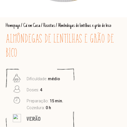
Homepage
/
Cá em Casa
/
Receitas
/
Almôndegas de lentilhas e grão de bico
ALMÔNDEGAS DE LENTILHAS E GRÃO DE
BICO
Dificuldade:
médio
Doses:
4
Preparação:
15 min.
Cozedura:
0 h
VERÃO