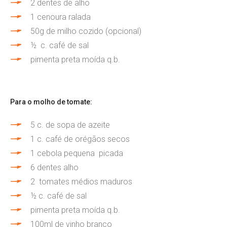
2 dentes de alho
1 cenoura ralada
50g de milho cozido (opcional)
½ c. café de sal
pimenta preta moída q.b.
Para o molho de tomate:
5 c. de sopa de azeite
1 c. café de orégãos secos
1 cebola pequena picada
6 dentes alho
2 tomates médios maduros
½ c. café de sal
pimenta preta moída q.b.
100ml de vinho branco