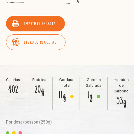
IMPRIMIR RECEITA
LIVRO DE RECEITAS
Calorias
Proteína
Gordura
Gordura
Hidratos
Total
Saturada
de
402
20g
Carbono
11g
1g
53g
Por dose/pessoa (250g)