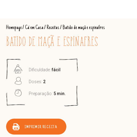
Homepage
/
Cá em Casa
/
Receitas
/
Batido de maçã e espinafres
BATIDO DE MAÇÃ E ESPINAFRES
Dificuldade:
fácil
Doses:
2
Preparação:
5 min.
IMPRIMIR RECEITA