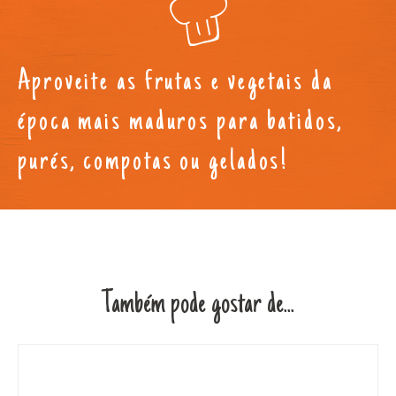
Aproveite as frutas e vegetais da
época mais maduros para batidos,
purés, compotas ou gelados!
Também pode gostar de...