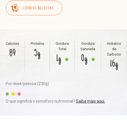
LIVRO DE RECEITAS
Calorias
Proteína
Gordura
Gordura
Hidratos
Total
Saturada
de
89
5g
Carbono
1g
0g
16g
Por dose/pessoa (230g)
O que significa o semáforo nutricional?
Saiba mais aqui.