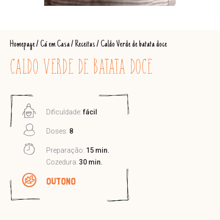
Homepage
/
Cá em Casa
/
Receitas
/
Caldo Verde de batata doce
CALDO VERDE DE BATATA DOCE
Dificuldade:
fácil
Doses:
8
Preparação:
15 min.
Cozedura:
30 min.
OUTONO