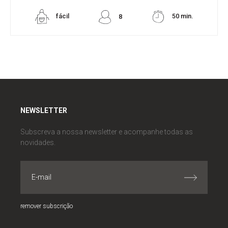
fácil
50 min.
8
NEWSLETTER
Subscreva a nossa newsletter e acompanhe todas as
novidades.
remover subscrição