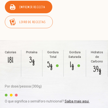
IMPRIMIR RECEITA
LIVRO DE RECEITAS
Calorias
Proteína
Gordura
Gordura
Hidratos
Total
Saturada
de
181
3g
Carbono
5g
1g
39g
Por dose/pessoa (300g)
O que significa o semáforo nutricional?
Saiba mais aqui.