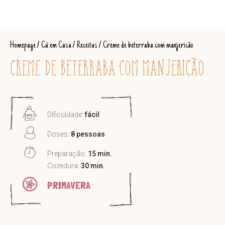
Homepage
/
Cá em Casa
/
Receitas
/
Creme de beterraba com manjericão
CREME DE BETERRABA COM MANJERICÃO
Dificuldade:
fácil
Doses:
8 pessoas
Preparação:
15 min.
Cozedura:
30 min.
PRIMAVERA