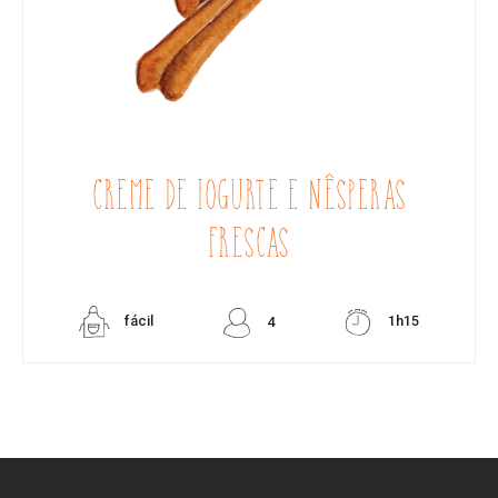
CREME DE IOGURTE E NÊSPERAS
FRESCAS
fácil
1h15
4