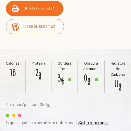
IMPRIMIR RECEITA
LIVRO DE RECEITAS
Calorias
Proteína
Gordura
Gordura
Hidratos
Total
Saturada
de
78
2g
Carbono
3g
0g
11g
Por dose/pessoa (250g)
O que significa o semáforo nutricional?
Saiba mais aqui.