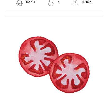
médio
35 min.
6