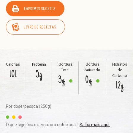
IMPRIMIR RECEITA
LIVRO DE RECEITAS
Calorias
Proteína
Gordura
Gordura
Hidratos
Total
Saturada
de
101
5g
Carbono
3g
0g
12g
Por dose/pessoa (250g)
O que significa o semáforo nutricional?
Saiba mais aqui.