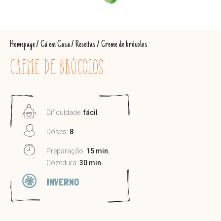
Homepage
/
Cá em Casa
/
Receitas
/
Creme de brócolos
CREME DE BRÓCOLOS
Dificuldade:
fácil
Doses:
8
Preparação:
15 min.
Cozedura:
30 min.
INVERNO