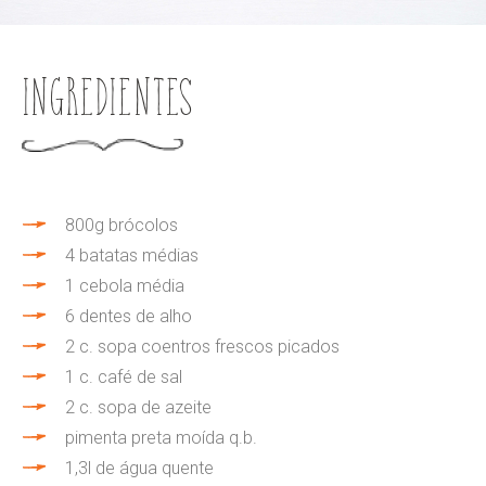
Ingredientes
800g brócolos
4 batatas médias
1 cebola média
6 dentes de alho
2 c. sopa coentros frescos picados
1 c. café de sal
2 c. sopa de azeite
pimenta preta moída q.b.
1,3l de água quente