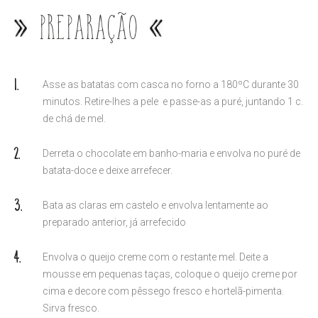
Preparação
Asse as batatas com casca no forno a 180ºC durante 30
minutos. Retire-lhes a pele e passe-as a puré, juntando 1 c.
de chá de mel.
Derreta o chocolate em banho-maria e envolva no puré de
batata-doce e deixe arrefecer.
Bata as claras em castelo e envolva lentamente ao
preparado anterior, já arrefecido
Envolva o queijo creme com o restante mel. Deite a
mousse em pequenas taças, coloque o queijo creme por
cima e decore com pêssego fresco e hortelã-pimenta.
Sirva fresco.