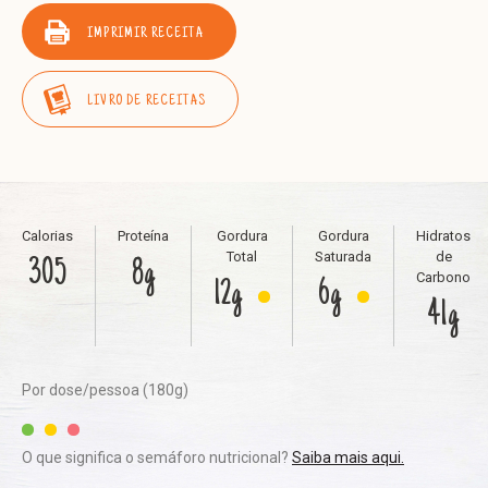
IMPRIMIR RECEITA
LIVRO DE RECEITAS
Calorias
Proteína
Gordura
Gordura
Hidratos
Total
Saturada
de
305
8g
Carbono
12g
6g
41g
Por dose/pessoa (180g)
O que significa o semáforo nutricional?
Saiba mais aqui.