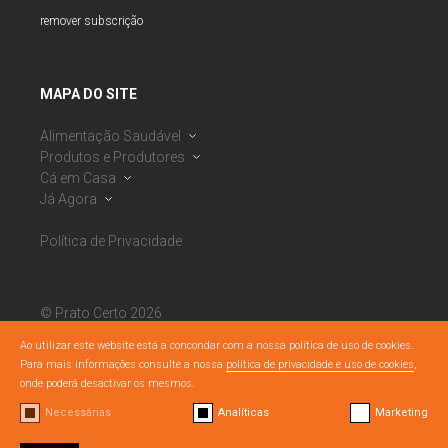
remover subscrição
MAPA DO SITE
Alimentação Saudável
Produtos e Produtores
Dieta Mediterrânica
Cá em Casa
Roda da Alimentação Mediterrânica
Banco de Produtores
Já Agora
Observatório de Segurança Alimentar
Calendário Sazonal
Receitas
PNAES
Mercados
Ementas Semanais
Notícias
Política de Privacidade
RNAES
Cabazes Alimentares
Listagem de Dicas
Eventos
RNAES
Boas Práticas DM
Semáforo Nutricional
Materiais Literacia Alimentar
© Prato Certo 2026
Todos os direitos reservados.
Ao utilizar este website está a concondar com a nossa política de uso de cookies.
Para mais informações consulte a nossa
política de privacidade e uso de cookies
,
By
bluesoft.pt
/
Nuts Branding
onde poderá desactivar os mesmos.
Necessárias
Analíticas
Marketing