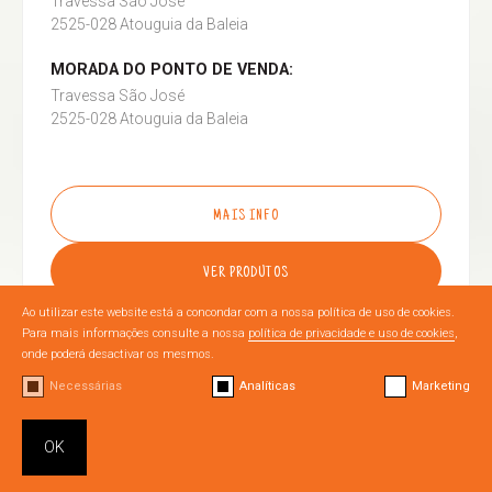
Travessa São José
2525-028 Atouguia da Baleia
MORADA DO PONTO DE VENDA:
Travessa São José
2525-028 Atouguia da Baleia
MAIS INFO
VER PRODUTOS
Ao utilizar este website está a concondar com a nossa política de uso de cookies.
Para mais informações consulte a nossa
política de privacidade e uso de cookies
,
onde poderá desactivar os mesmos.
Necessárias
Analíticas
Marketing
OURÉM
OK