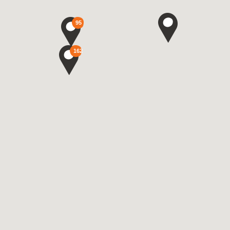
95
162