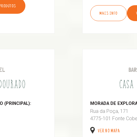
 PRODUTOS
MAIS INFO
EL
BA
 DOURADO
CASA 
 (PRINCIPAL):
MORADA DE EXPLORAÇ
Rua da Poça, 171
4775-101 Fonte Cobe
VER NO MAPA