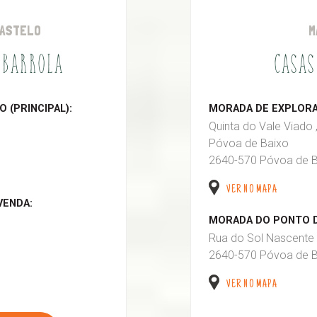
CASTELO
M
 BARROLA
CASAS
 (PRINCIPAL):
MORADA DE EXPLORAÇ
Quinta do Vale Viado 
Póvoa de Baixo
2640-570 Póvoa de B
VER NO MAPA
VENDA:
MORADA DO PONTO D
Rua do Sol Nascente 
2640-570 Póvoa de B
VER NO MAPA