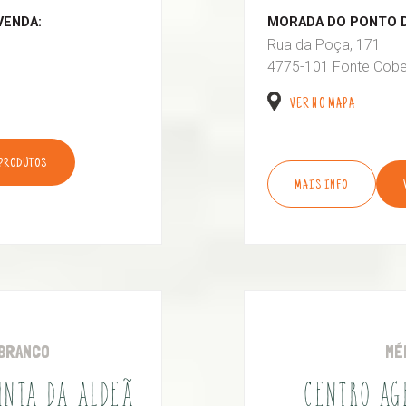
VENDA:
MORADA DO PONTO D
Rua da Poça, 171
4775-101 Fonte Cobe
VER NO MAPA
 PRODUTOS
MAIS INFO
BRANCO
MÉ
UINTA DA ALDEÃ
CENTRO AG