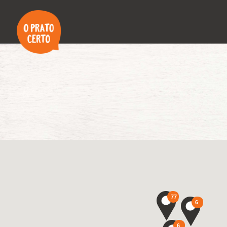
77
6
6