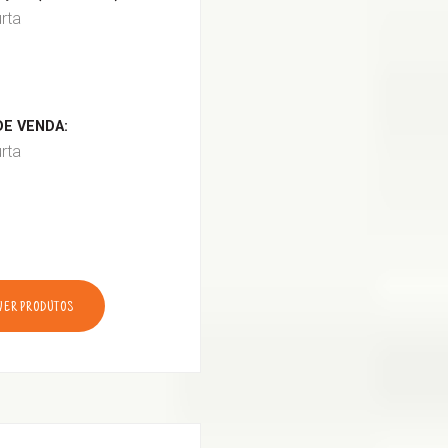
urta
E VENDA:
urta
VER PRODUTOS