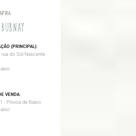
AFRA
 BURNAY
ÃO (PRINCIPAL):
, rua do Sol Nascente.
aixo
E VENDA:
1 - Póvoa de Baixo
aixo