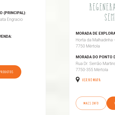
REGENERA
 (PRINCIPAL):
SEM
ata Engracio
MORADA DE EXPLORAÇ
VENDA:
Horta da Malhadinha -
7750 Mértola
MORADA DO PONTO D
Rua Dr. Serrão Martin
7750-355 Mértola
 PRODUTOS
VER NO MAPA
MAIS INFO