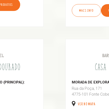
 PRODUTOS
MAIS INFO
EL
BA
 DOURADO
CASA 
 (PRINCIPAL):
MORADA DE EXPLORAÇ
Rua da Poça, 171
4775-101 Fonte Cobe
VER NO MAPA