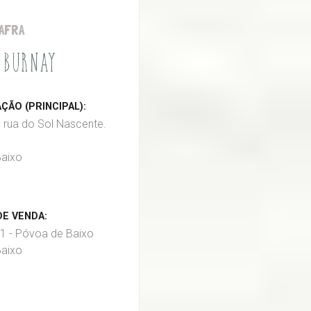
AFRA
 BURNAY
ÃO (PRINCIPAL):
, rua do Sol Nascente.
aixo
E VENDA:
1 - Póvoa de Baixo
aixo