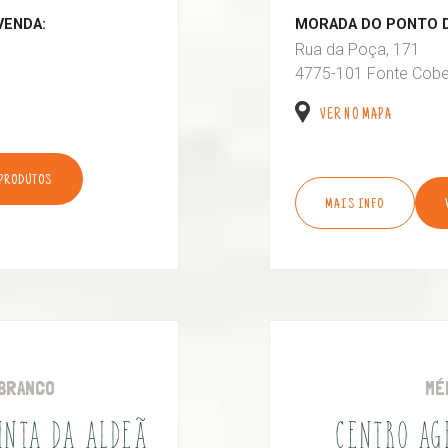
VENDA:
MORADA DO PONTO D
Rua da Poça, 171
4775-101 Fonte Cobe
VER NO MAPA
 PRODUTOS
MAIS INFO
BRANCO
MÉ
UINTA DA ALDEÃ
CENTRO AG