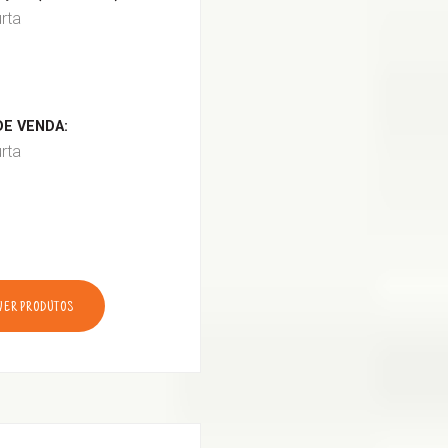
urta
E VENDA:
urta
VER PRODUTOS