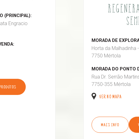
REGENERA
 (PRINCIPAL):
SEM
ata Engracio
MORADA DE EXPLORAÇ
VENDA:
Horta da Malhadinha -
7750 Mértola
MORADA DO PONTO D
Rua Dr. Serrão Martin
7750-355 Mértola
 PRODUTOS
VER NO MAPA
MAIS INFO