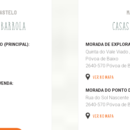
CASTELO
M
 BARROLA
CASAS
 (PRINCIPAL):
MORADA DE EXPLORAÇ
Quinta do Vale Viado 
Póvoa de Baixo
2640-570 Póvoa de B
VER NO MAPA
VENDA:
MORADA DO PONTO D
Rua do Sol Nascente 
2640-570 Póvoa de B
VER NO MAPA