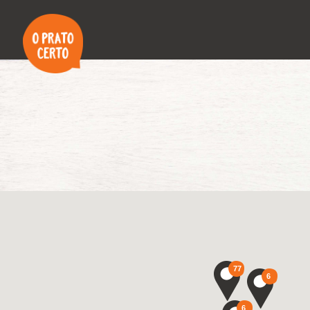
77
6
6