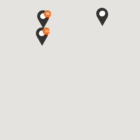
95
162