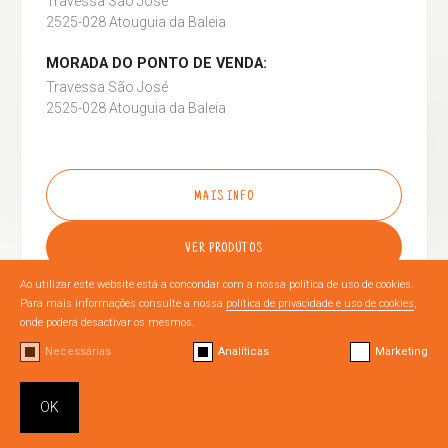
Travessa São José
2525-028 Atouguia da Baleia
MORADA DO PONTO DE VENDA:
Travessa São José
2525-028 Atouguia da Baleia
MAIS INFO
VER PRODUTOS
Ao utilizar este website está a concondar com a nossa política de uso de cookies.
Para mais informações consulte a nossa
política de privacidade e uso de cookies
,
onde poderá desactivar os mesmos.
Necessárias
Analíticas
Marketing
OURÉM
OK