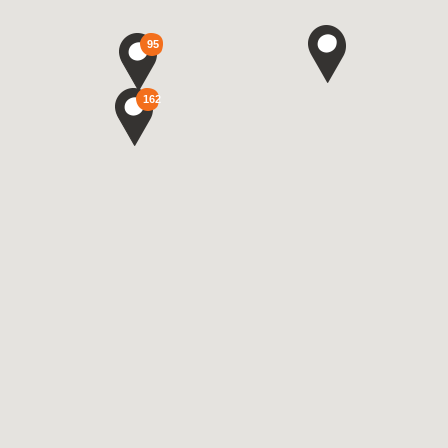
95
162