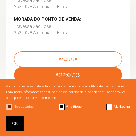
Travessa São José
2525-028 Atouguia da Baleia
MORADA DO PONTO DE VENDA:
Travessa São José
2525-028 Atouguia da Baleia
MAIS INFO
VER PRODUTOS
Ao utilizar este website está a concondar com a nossa política de uso de cookies.
Para mais informações consulte a nossa
política de privacidade e uso de cookies
,
onde poderá desactivar os mesmos.
Necessárias
Analíticas
Marketing
OURÉM
OK