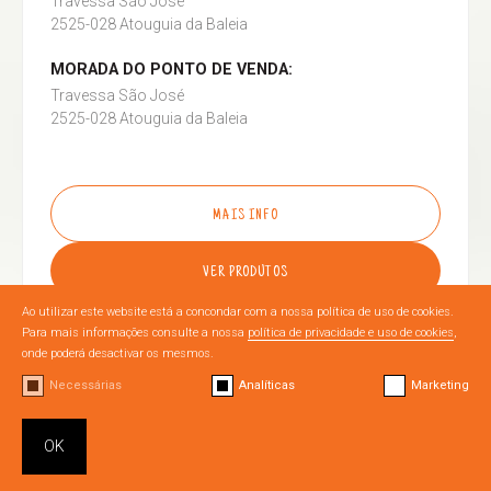
Travessa São José
2525-028 Atouguia da Baleia
MORADA DO PONTO DE VENDA:
Travessa São José
2525-028 Atouguia da Baleia
MAIS INFO
VER PRODUTOS
Ao utilizar este website está a concondar com a nossa política de uso de cookies.
Para mais informações consulte a nossa
política de privacidade e uso de cookies
,
onde poderá desactivar os mesmos.
Necessárias
Analíticas
Marketing
OURÉM
OK