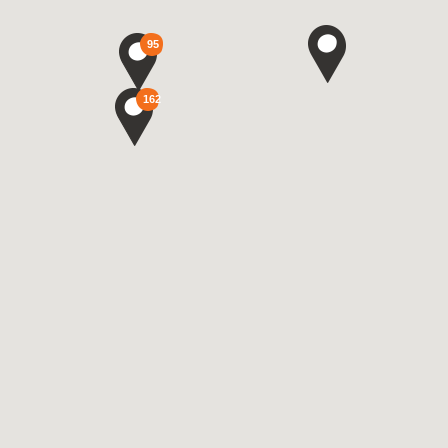
95
162