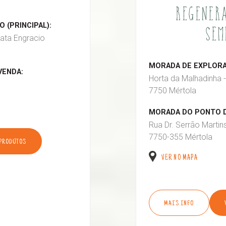
REGENERA
 (PRINCIPAL):
SEM
ata Engracio
MORADA DE EXPLORAÇ
VENDA:
Horta da Malhadinha -
7750 Mértola
MORADA DO PONTO D
Rua Dr. Serrão Martin
7750-355 Mértola
 PRODUTOS
VER NO MAPA
MAIS INFO