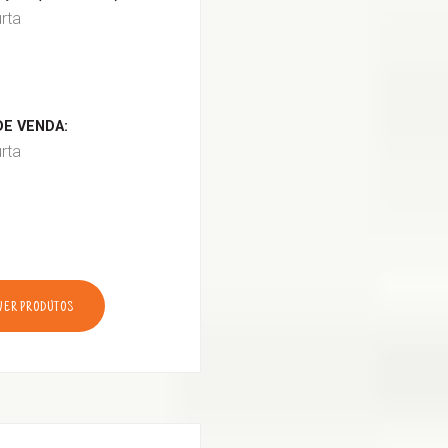
urta
E VENDA:
urta
VER PRODUTOS