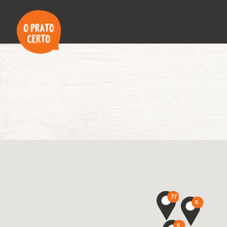
77
6
6