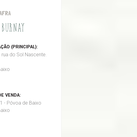
AFRA
 BURNAY
ÃO (PRINCIPAL):
, rua do Sol Nascente.
aixo
E VENDA:
1 - Póvoa de Baixo
aixo