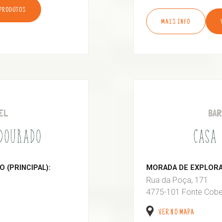
 PRODUTOS
MAIS INFO
EL
BA
 DOURADO
CASA 
 (PRINCIPAL):
MORADA DE EXPLORAÇ
Rua da Poça, 171
4775-101 Fonte Cobe
VER NO MAPA