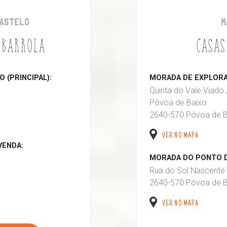
CASTELO
M
 BARROLA
CASAS
 (PRINCIPAL):
MORADA DE EXPLORAÇ
Quinta do Vale Viado 
Póvoa de Baixo
2640-570 Póvoa de B
VER NO MAPA
VENDA:
MORADA DO PONTO D
Rua do Sol Nascente 
2640-570 Póvoa de B
VER NO MAPA