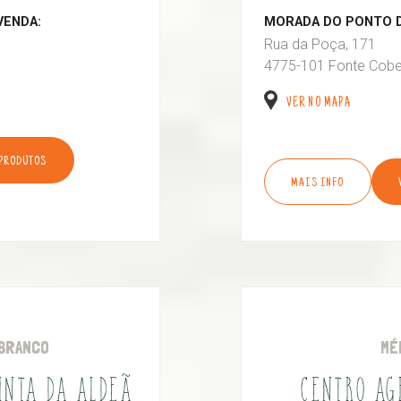
VENDA:
MORADA DO PONTO D
Rua da Poça, 171
4775-101 Fonte Cobe
VER NO MAPA
 PRODUTOS
MAIS INFO
BRANCO
MÉ
UINTA DA ALDEÃ
CENTRO AG