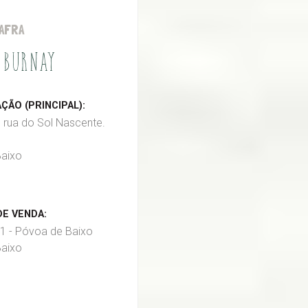
AFRA
 BURNAY
ÃO (PRINCIPAL):
, rua do Sol Nascente.
aixo
E VENDA:
1 - Póvoa de Baixo
aixo