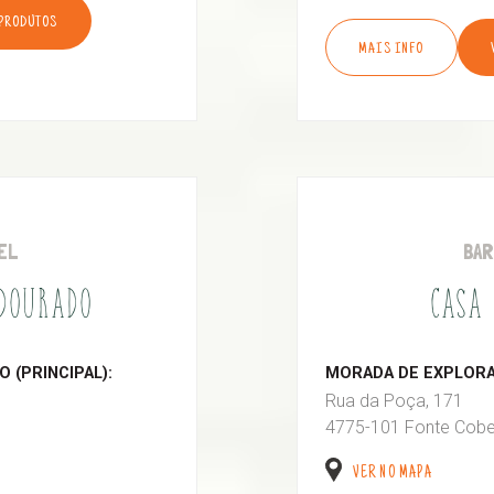
 PRODUTOS
MAIS INFO
EL
BA
 DOURADO
CASA 
 (PRINCIPAL):
MORADA DE EXPLORAÇ
Rua da Poça, 171
4775-101 Fonte Cobe
VER NO MAPA