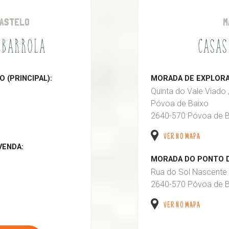
CASTELO
M
 BARROLA
CASAS
 (PRINCIPAL):
MORADA DE EXPLORAÇ
Quinta do Vale Viado 
Póvoa de Baixo
2640-570 Póvoa de B
VER NO MAPA
VENDA:
MORADA DO PONTO D
Rua do Sol Nascente 
2640-570 Póvoa de B
VER NO MAPA