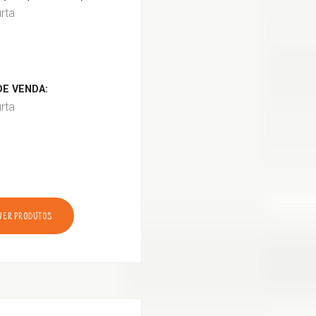
urta
E VENDA:
urta
VER PRODUTOS