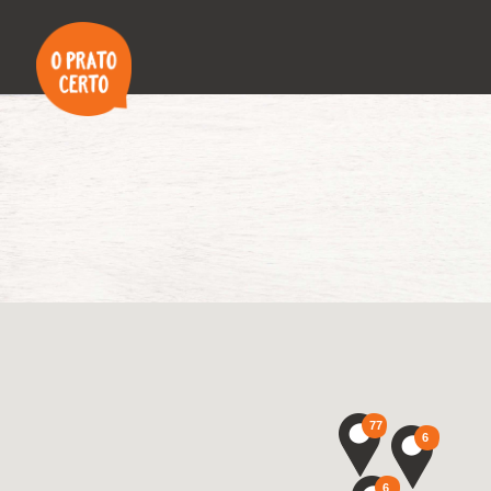
77
6
6