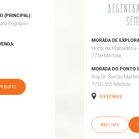
REGENERA
 (PRINCIPAL):
SEM
ata Engracio
MORADA DE EXPLORAÇ
VENDA:
Horta da Malhadinha -
7750 Mértola
MORADA DO PONTO D
Rua Dr. Serrão Martin
7750-355 Mértola
 PRODUTOS
VER NO MAPA
MAIS INFO