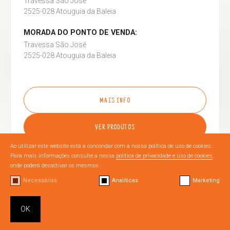
Travessa São José
2525-028 Atouguia da Baleia
MORADA DO PONTO DE VENDA:
Travessa São José
2525-028 Atouguia da Baleia
MAIS INFO
VER PRODUTOS
Ao utilizar este website está a concondar com a nossa política de uso de cookies.
Para mais informações consulte a nossa
política de privacidade e uso de cookies
,
onde poderá desactivar os mesmos.
Necessárias
Analíticas
Marketing
OURÉM
OK