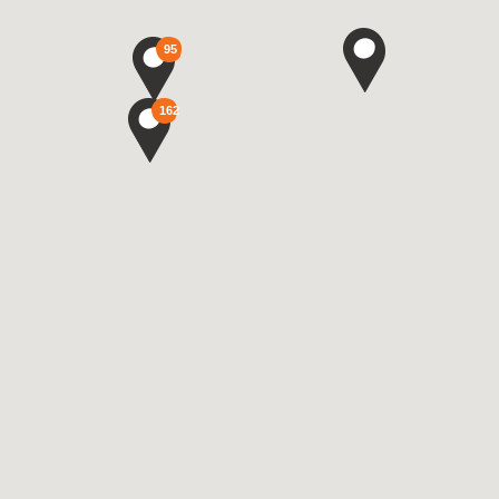
95
162