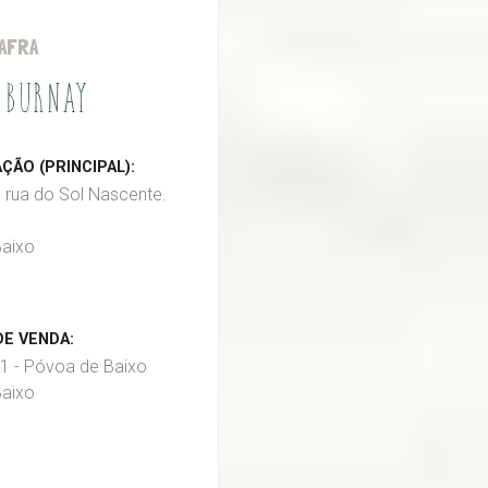
AFRA
 BURNAY
ÃO (PRINCIPAL):
, rua do Sol Nascente.
aixo
E VENDA:
1 - Póvoa de Baixo
aixo