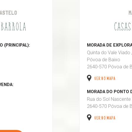
CASTELO
M
 BARROLA
CASAS
 (PRINCIPAL):
MORADA DE EXPLORAÇ
Quinta do Vale Viado 
Póvoa de Baixo
2640-570 Póvoa de B
VER NO MAPA
VENDA:
MORADA DO PONTO D
Rua do Sol Nascente 
2640-570 Póvoa de B
VER NO MAPA