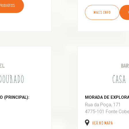
 PRODUTOS
MAIS INFO
EL
BA
 DOURADO
CASA 
 (PRINCIPAL):
MORADA DE EXPLORAÇ
Rua da Poça, 171
4775-101 Fonte Cobe
VER NO MAPA