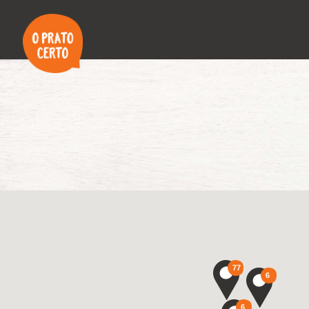
77
6
6