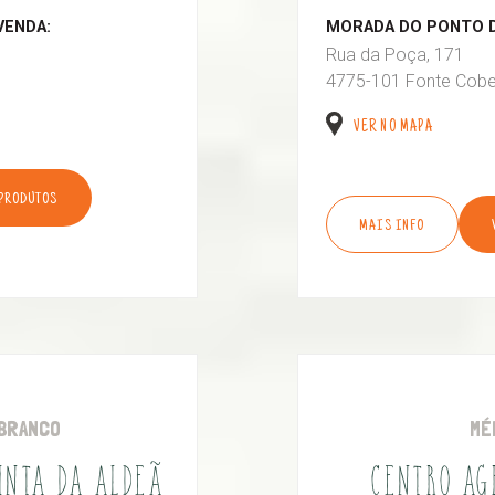
VENDA:
MORADA DO PONTO D
Rua da Poça, 171
4775-101 Fonte Cobe
VER NO MAPA
 PRODUTOS
MAIS INFO
BRANCO
MÉ
UINTA DA ALDEÃ
CENTRO AG