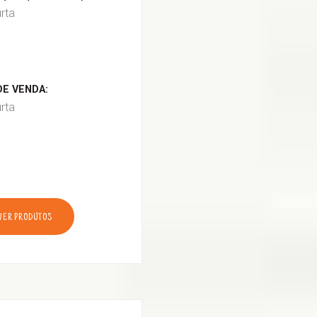
urta
E VENDA:
urta
VER PRODUTOS