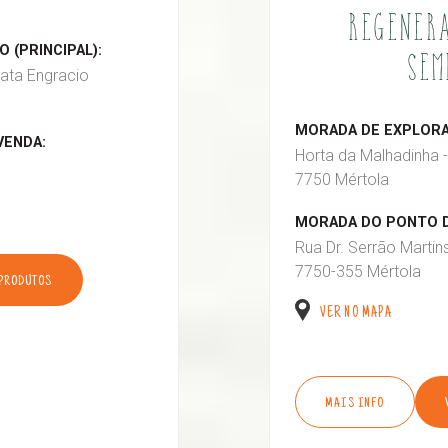
REGENERA
 (PRINCIPAL):
SEM
ata Engracio
MORADA DE EXPLORAÇ
VENDA:
Horta da Malhadinha -
7750 Mértola
MORADA DO PONTO D
Rua Dr. Serrão Martin
7750-355 Mértola
 PRODUTOS
VER NO MAPA
MAIS INFO