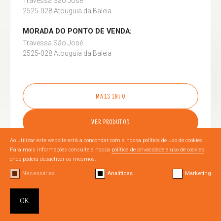
Travessa São José
2525-028 Atouguia da Baleia
MORADA DO PONTO DE VENDA:
Travessa São José
2525-028 Atouguia da Baleia
MAIS INFO
VER PRODUTOS
Ao utilizar este website está a concondar com a nossa política de uso de cookies.
Para mais informações consulte a nossa
política de privacidade e uso de cookies
,
onde poderá desactivar os mesmos.
Necessárias
Analíticas
Marketing
OURÉM
OK