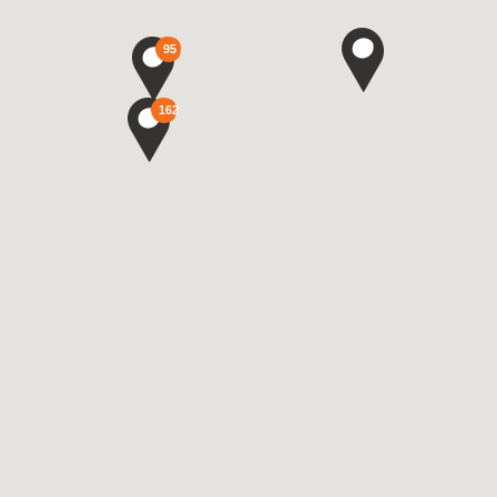
95
162