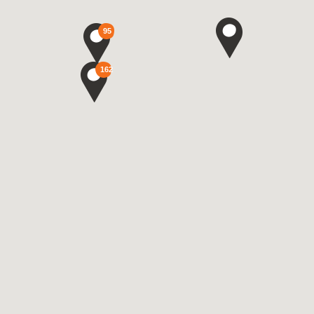
95
162