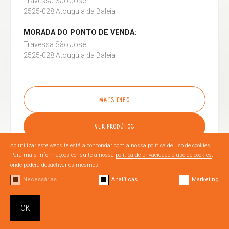
Travessa São José
2525-028 Atouguia da Baleia
MORADA DO PONTO DE VENDA:
Travessa São José
2525-028 Atouguia da Baleia
MAIS INFO
VER PRODUTOS
Ao utilizar este website está a concondar com a nossa política de uso de cookies.
Para mais informações consulte a nossa
política de privacidade e uso de cookies
,
onde poderá desactivar os mesmos.
Necessárias
Analíticas
Marketing
OURÉM
OK