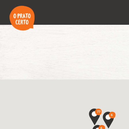
77
6
6