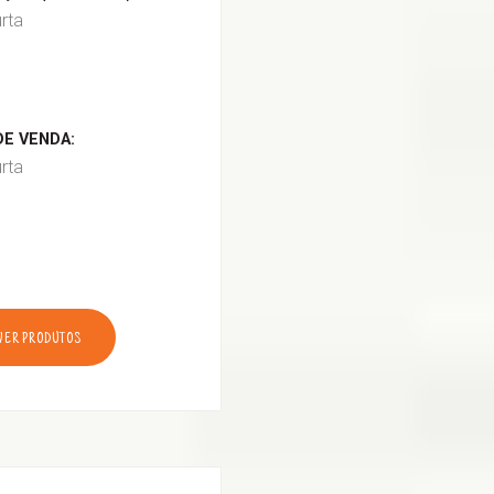
urta
E VENDA:
urta
VER PRODUTOS