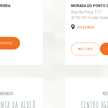
VENDA:
MORADA DO PONTO D
Rua da Poça, 171
4775-101 Fonte Cobe
VER NO MAPA
 PRODUTOS
MAIS INFO
BRANCO
MÉ
UINTA DA ALDEÃ
CENTRO AG