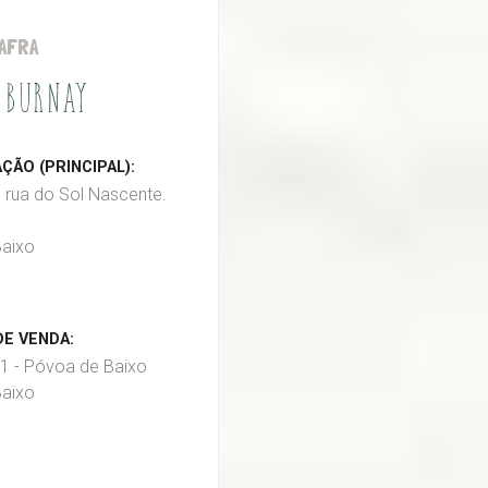
AFRA
 BURNAY
ÃO (PRINCIPAL):
, rua do Sol Nascente.
aixo
E VENDA:
1 - Póvoa de Baixo
aixo