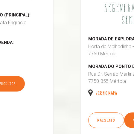
REGENERA
 (PRINCIPAL):
SEM
ata Engracio
MORADA DE EXPLORAÇ
VENDA:
Horta da Malhadinha -
7750 Mértola
MORADA DO PONTO D
Rua Dr. Serrão Martin
7750-355 Mértola
 PRODUTOS
VER NO MAPA
MAIS INFO