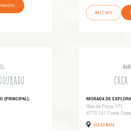
 PRODUTOS
MAIS INFO
EL
BA
 DOURADO
CASA 
 (PRINCIPAL):
MORADA DE EXPLORAÇ
Rua da Poça, 171
4775-101 Fonte Cobe
VER NO MAPA