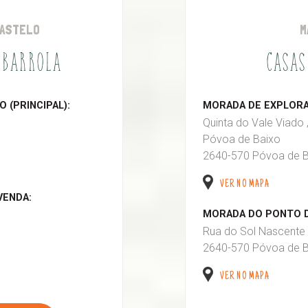
CASTELO
M
 BARROLA
CASAS
 (PRINCIPAL):
MORADA DE EXPLORAÇ
Quinta do Vale Viado 
Póvoa de Baixo
2640-570 Póvoa de B
VER NO MAPA
VENDA:
MORADA DO PONTO D
Rua do Sol Nascente 
2640-570 Póvoa de B
VER NO MAPA