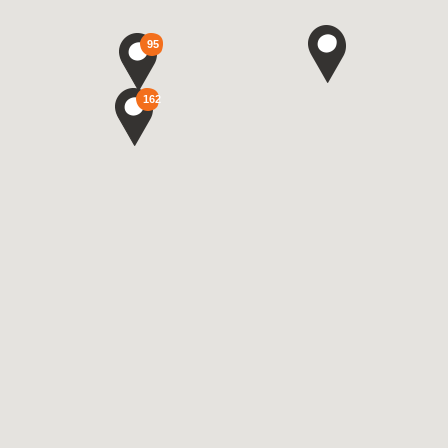
95
162