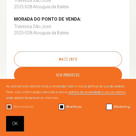
Travessa São José
2525-028 Atouguia da Baleia
MORADA DO PONTO DE VENDA:
Travessa São José
2525-028 Atouguia da Baleia
MAIS INFO
VER PRODUTOS
Ao utilizar este website está a concondar com a nossa política de uso de cookies.
Para mais informações consulte a nossa
política de privacidade e uso de cookies
,
onde poderá desactivar os mesmos.
Necessárias
Analíticas
Marketing
OURÉM
OK