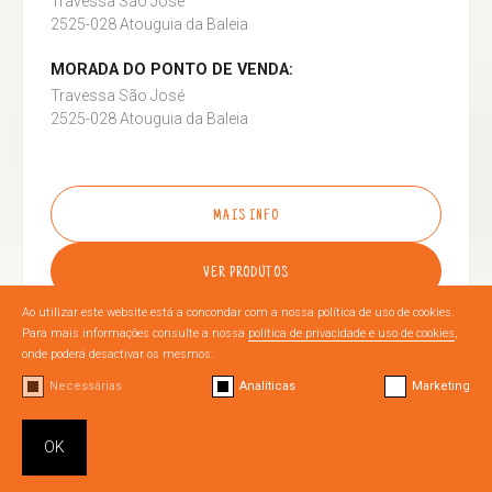
Travessa São José
2525-028 Atouguia da Baleia
MORADA DO PONTO DE VENDA:
Travessa São José
2525-028 Atouguia da Baleia
MAIS INFO
VER PRODUTOS
Ao utilizar este website está a concondar com a nossa política de uso de cookies.
Para mais informações consulte a nossa
política de privacidade e uso de cookies
,
onde poderá desactivar os mesmos.
Necessárias
Analíticas
Marketing
OURÉM
OK