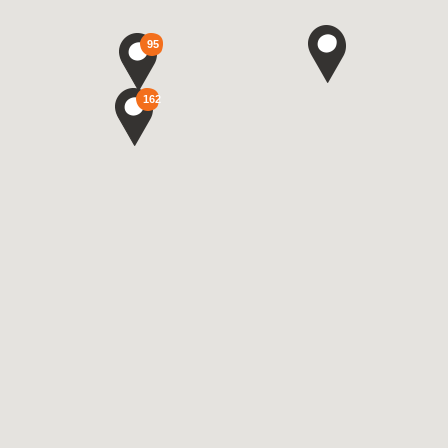
95
162