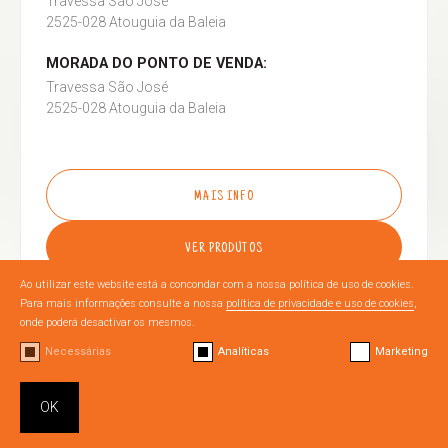
Travessa São José
2525-028 Atouguia da Baleia
MORADA DO PONTO DE VENDA:
Travessa São José
2525-028 Atouguia da Baleia
MAIS INFO
VER PRODUTOS
Ao utilizar este website está a concondar com a nossa política de uso de cookies.
Para mais informações consulte a nossa
política de privacidade e uso de cookies
,
onde poderá desactivar os mesmos.
Necessárias
Analíticas
Marketing
OURÉM
OK