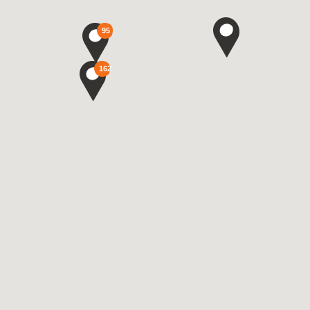
95
162