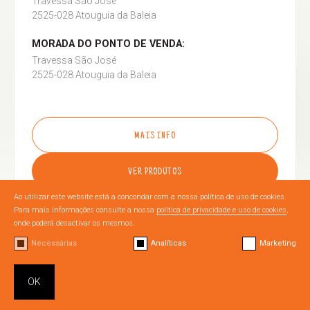
Travessa São José
2525-028 Atouguia da Baleia
MORADA DO PONTO DE VENDA:
Travessa São José
2525-028 Atouguia da Baleia
MAIS INFO
VER PRODUTOS
Ao utilizar este website está a concondar com a nossa política de uso de cookies.
Para mais informações consulte a nossa
política de privacidade e uso de cookies
,
onde poderá desactivar os mesmos.
Necessárias
Analíticas
Marketing
OURÉM
OK