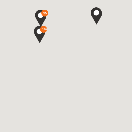
95
162